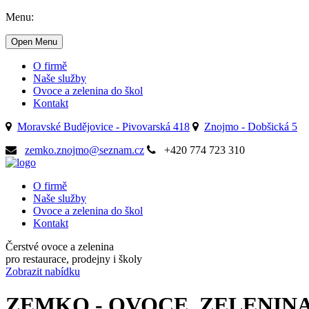
Menu:
Open Menu
O firmě
Naše služby
Ovoce a zelenina do škol
Kontakt
Moravské Budějovice - Pivovarská 418
Znojmo - Dobšická 5
zemko.znojmo@seznam.cz
+420 774 723 310
O firmě
Naše služby
Ovoce a zelenina do škol
Kontakt
Čerstvé ovoce a zelenina
pro restaurace, prodejny i školy
Zobrazit nabídku
ZEMKO - OVOCE, ZELENIN