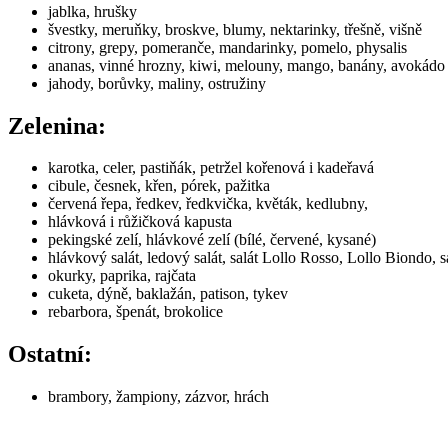
jablka, hrušky
švestky, meruňky, broskve, blumy, nektarinky, třešně, višně
citrony, grepy, pomeranče, mandarinky, pomelo, physalis
ananas, vinné hrozny, kiwi, melouny, mango, banány, avokádo
jahody, borůvky, maliny, ostružiny
Zelenina:
karotka, celer, pastiňák, petržel kořenová i kadeřavá
cibule, česnek, křen, pórek, pažitka
červená řepa, ředkev, ředkvička, květák, kedlubny,
hlávková i růžičková kapusta
pekingské zelí, hlávkové zelí (bílé, červené, kysané)
hlávkový salát, ledový salát, salát Lollo Rosso, Lollo Biondo, sa
okurky, paprika, rajčata
cuketa, dýně, baklažán, patison, tykev
rebarbora, špenát, brokolice
Ostatní:
brambory, žampiony, zázvor, hrách